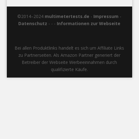
©2014–2024
multimetertests.de
-
Impressum
-
Datenschutz
- - -
Informationen zur Webseite
Bei allen Produktlinks handelt es sich um Affiliate Links
zu Partnerseiten. Als Amazon Partner generiert der
Betreiber der Webseite Werbeeinnahmen durch
qualifizierte Käufe.